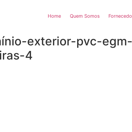
Home
Quem Somos
Fornecedo
nio-exterior-pvc-egm-c
iras-4