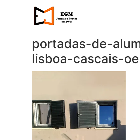
Ir
para
o
conteúdo
portadas-de-alumí
lisboa-cascais-oe