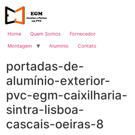
Ir
para
o
conteúdo
Home
Quem Somos
Fornecedor
Montagem
Aluminio
Contato
portadas-de-
alumínio-exterior-
pvc-egm-caixilharia-
sintra-lisboa-
cascais-oeiras-8