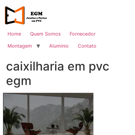
Ir
para
o
conteúdo
Home
Quem Somos
Fornecedor
Montagem
Aluminio
Contato
caixilharia em pvc
egm