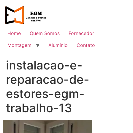
Ir
para
o
conteúdo
Home
Quem Somos
Fornecedor
Montagem
Aluminio
Contato
instalacao-e-
reparacao-de-
estores-egm-
trabalho-13