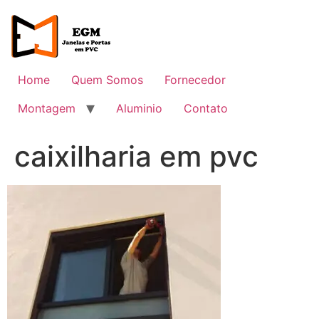
Ir
para
o
conteúdo
Home
Quem Somos
Fornecedor
Montagem
Aluminio
Contato
caixilharia em pvc