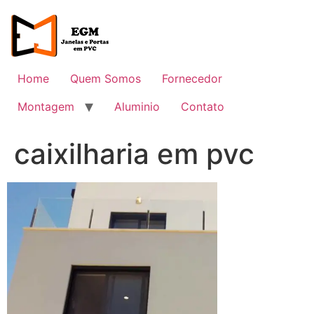
Ir
para
o
conteúdo
Home
Quem Somos
Fornecedor
Montagem
Aluminio
Contato
caixilharia em pvc