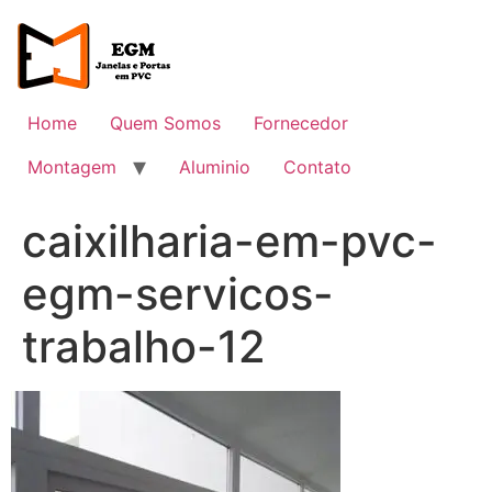
Ir
para
o
conteúdo
Home
Quem Somos
Fornecedor
Montagem
Aluminio
Contato
caixilharia-em-pvc-
egm-servicos-
trabalho-12