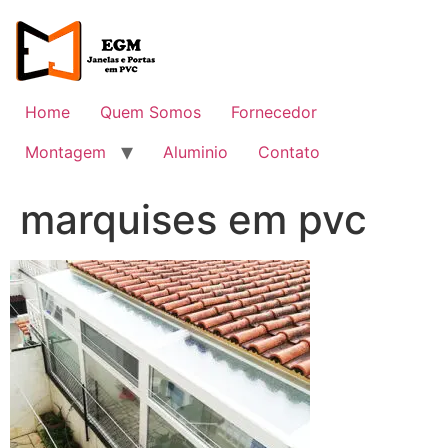
Ir
para
o
conteúdo
Home
Quem Somos
Fornecedor
Montagem
Aluminio
Contato
marquises em pvc